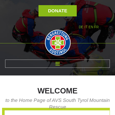
DONATE
DE
IT
EN
FR
ABOUT US
WELCOME
to the Home Page of AVS South Tyrol Mountain
Rescue