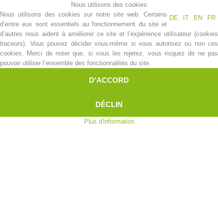
Nous utilisons des cookies
Nous utilisons des cookies sur notre site web. Certains
DE
IT
EN
FR
d’entre eux sont essentiels au fonctionnement du site et
d’autres nous aident à améliorer ce site et l’expérience utilisateur (cookies
traceurs). Vous pouvez décider vous-même si vous autorisez ou non ces
cookies. Merci de noter que, si vous les rejetez, vous risquez de ne pas
pouvoir utiliser l’ensemble des fonctionnalités du site.
D'ACCORD
DÉCLIN
Histoire de l'association
Plus d'information