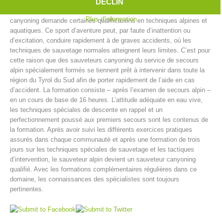
dans ou à côté des cascades, descente de passages escarpés,
DÉCLIN
glissades dans le canyon et enfin le saut dans un bassin profond. Le
Plus d'information
canyoning demande certaines qualifications en techniques alpines et
aquatiques. Ce sport d’aventure peut, par faute d’inattention ou
d’excitation, conduire rapidement à de graves accidents, où les
techniques de sauvetage normales atteignent leurs limites. C’est pour
cette raison que des sauveteurs canyoning du service de secours
alpin spécialement formés se tiennent prêt à intervenir dans toute la
région du Tyrol du Sud afin de porter rapidement de l’aide en cas
d’accident. La formation consiste – après l’examen de secours alpin –
en un cours de base de 16 heures. L’attitude adéquate en eau vive,
les techniques spéciales de descente en rappel et un
perfectionnement poussé aux premiers secours sont les contenus de
Centres de secours
la formation. Après avoir suivi les différents exercices pratiques
assurés dans chaque communauté et après une formation de trois
jours sur les techniques spéciales de sauvetage et les tactiques
d’intervention, le sauveteur alpin devient un sauveteur canyoning
qualifié. Avec les formations complémentaires régulières dans ce
domaine, les connaissances des spécialistes sont toujours
pertinentes.