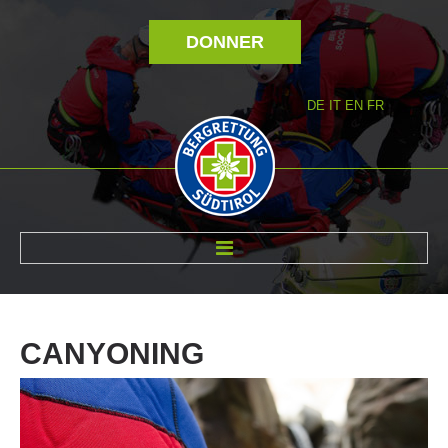
DONNER
DE
IT
EN
FR
RÉVOLTÉ NOUS
CANYONING