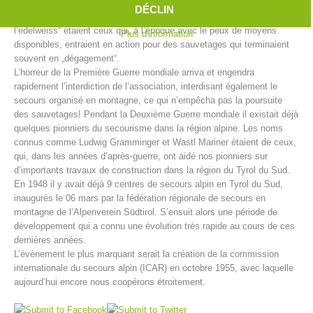
Ainsi furent créés en Tyrol du Sud entre 1902 et 1914 pas moins de
DÉCLIN
39 centres de secours alpin. „Les hommes à la croix verte avec
l’edelweiss“ étaient ceux qui, à l’époque avec le peux de moyens
Plus d'information
disponibles, entraient en action pour des sauvetages qui terminaient
souvent en „dégagement“.
L’horreur de la Première Guerre mondiale arriva et engendra
rapidement l’interdiction de l’association, interdisant également le
secours organisé en montagne, ce qui n’empêcha pas la poursuite
des sauvetages! Pendant la Deuxième Guerre mondiale il existait déjà
quelques pionniers du secourisme dans la région alpine. Les noms
connus comme Ludwig Gramminger et Wastl Mariner étaient de ceux,
qui, dans les années d’après-guerre, ont aidé nos pionniers sur
d’importants travaux de construction dans la région du Tyrol du Sud.
Centres de secours
En 1948 il y avait déjà 9 centres de secours alpin en Tyrol du Sud,
inaugurés le 06 mars par la fédération régionale de secours en
montagne de l’Alpenverein Südtirol. S’ensuit alors une période de
développement qui a connu une évolution très rapide au cours de ces
dernières années.
L’évènement le plus marquant serait la création de la commission
internationale du secours alpin (ICAR) en octobre 1955, avec laquelle
aujourd’hui encore nous coopérons étroitement.