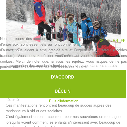
Nous utilisons des cookies
Nous utilisons des cookies sur notre site web. Certains
DE
IT
EN
FR
d’entre eux sont essentiels au fonctionnement du site et
d’autres nous aident à améliorer ce site et l’expérience utilisateur (cookies
traceurs). Vous pouvez décider vous-même si vous autorisez ou non ces
cookies. Merci de noter que, si vous les rejetez, vous risquez de ne pas
La prévention des accidents tient une grande place dans les statuts
pouvoir utiliser l’ensemble des fonctionnalités du site.
Histoire de l'association
du secours alpin de l’Alpenverein Südtirol (AVS).
D'ACCORD
En silence, les centres de secours alpin accomplissent une tâche, qui
ressemble plutôt à un grand évènement logistique.
Chaque année au début de l’hiver, les centres de secours alpin
DÉCLIN
organisent diverses campagnes pour un alpinisme d’hiver en toute
sécurité.
Plus d'information
Ces manifestations rencontrent beaucoup de succès auprès des
randonneurs à ski et des scolaires.
C’est également un enrichissement pour nos sauveteurs en montagne
lorsqu’ils voient comment les enfants s’intéressent avec beaucoup de