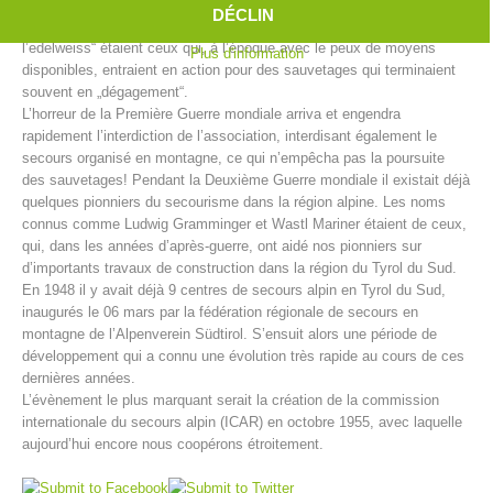
Ainsi furent créés en Tyrol du Sud entre 1902 et 1914 pas moins de
DÉCLIN
39 centres de secours alpin. „Les hommes à la croix verte avec
l’edelweiss“ étaient ceux qui, à l’époque avec le peux de moyens
Plus d'information
disponibles, entraient en action pour des sauvetages qui terminaient
souvent en „dégagement“.
L’horreur de la Première Guerre mondiale arriva et engendra
rapidement l’interdiction de l’association, interdisant également le
secours organisé en montagne, ce qui n’empêcha pas la poursuite
des sauvetages! Pendant la Deuxième Guerre mondiale il existait déjà
quelques pionniers du secourisme dans la région alpine. Les noms
connus comme Ludwig Gramminger et Wastl Mariner étaient de ceux,
qui, dans les années d’après-guerre, ont aidé nos pionniers sur
d’importants travaux de construction dans la région du Tyrol du Sud.
Centres de secours
En 1948 il y avait déjà 9 centres de secours alpin en Tyrol du Sud,
inaugurés le 06 mars par la fédération régionale de secours en
montagne de l’Alpenverein Südtirol. S’ensuit alors une période de
développement qui a connu une évolution très rapide au cours de ces
dernières années.
L’évènement le plus marquant serait la création de la commission
internationale du secours alpin (ICAR) en octobre 1955, avec laquelle
aujourd’hui encore nous coopérons étroitement.