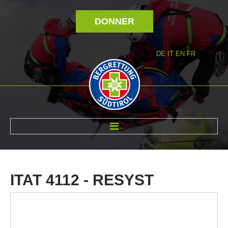
DONNER
DE
IT
EN
FR
RÉVOLTÉ NOUS
ITAT
4112
-
RESYST