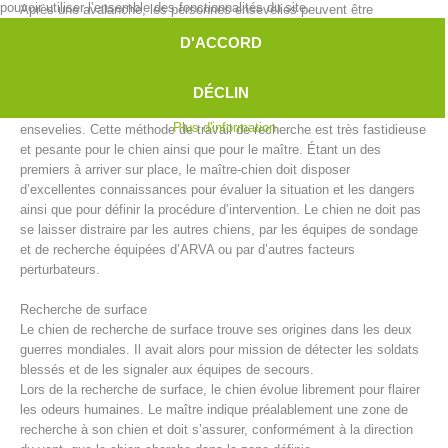
pouvoir utiliser l’ensemble des fonctionnalités du site.
Après une avalanche, les personnes ensevelies peuvent être
recherchées sous la neige par des équipes de maîtres-chiens
D'ACCORD
d’avalanche. Malgré les progrès techniques apportés par entre autre
l’appareil de recherche de victimes d’avalanche ou le système
RECCO, les chiens d’avalanche sont parfois la seule et donc la
DÉCLIN
meilleure solution pour repérer le plus vite possible les personnes
Plus d'information
ensevelies. Cette méthode de travail de recherche est très fastidieuse
et pesante pour le chien ainsi que pour le maître. Étant un des
premiers à arriver sur place, le maître-chien doit disposer
d’excellentes connaissances pour évaluer la situation et les dangers
ainsi que pour définir la procédure d’intervention. Le chien ne doit pas
se laisser distraire par les autres chiens, par les équipes de sondage
et de recherche équipées d’ARVA ou par d’autres facteurs
Direction
perturbateurs.
Recherche de surface
Le chien de recherche de surface trouve ses origines dans les deux
guerres mondiales. Il avait alors pour mission de détecter les soldats
blessés et de les signaler aux équipes de secours.
Lors de la recherche de surface, le chien évolue librement pour flairer
les odeurs humaines. Le maître indique préalablement une zone de
recherche à son chien et doit s’assurer, conformément à la direction