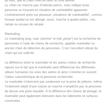
du vent, que le chien cherche dans la zone définie.
Le chien ne cherche pas d’individu précis, mais indique toute
personne se trouvant en situation de vulnérabilité apparente.
L’entraînement porte sur plusieurs „situations de vulnérabilité“, comme
lorsque quelqu’un est allongé, assis, marche à quatre pattes, crie,
rampe ou essaye de ramper.
Mantrailing
Le mantrailing (ang. man „homme“ et trail „pister“) est la recherche de
personnes à l’aide de chiens de recherche, appelés mantrailer ou
encore chien de détection de personnes. C’est l’excellent odorat du
chien qui est sollicité
La différence entre le mantrailer et les autres chiens de recherche
Procédure d'alarme
repose sur le fait que le mantrailer peut différencier les différentes
odeurs humaines les unes des autres et ainsi s’orienter en suivant
l’odeur caractéristique de la personne recherchée.
Le mantrailer n’intervient pas seulement sur la piste de piétons, même
l’isolement relatif d’une voiture en marche n’empêche pas la personne
de laisser une piste traçable. À la différence des chiens de pistage, le
mantrailer peut également intervenir dans les bâtiments et surfaces
construites