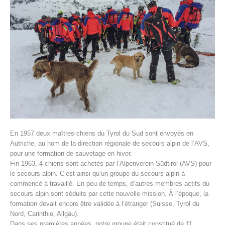
Histoire de l'association
En 1957 deux maîtres-chiens du Tyrol du Sud sont envoyés en
Autriche, au nom de la direction régionale de secours alpin de l’AVS,
pour une formation de sauvetage en hiver.
Fin 1963, 4 chiens sont achetés par l’Alpenverein Südtirol (AVS) pour
le secours alpin. C’est ainsi qu’un groupe du secours alpin à
commencé à travaillé. En peu de temps, d’autres membres actifs du
secours alpin sont séduits par cette nouvelle mission. À l’époque, la
formation devait encore être validée à l’étranger (Suisse, Tyrol du
Nord, Carinthie, Allgäu).
Dans ses premières années, notre groupe était constitué de 11