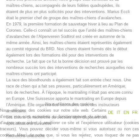
maîtres-chiens, accompagnés de leurs fidèles quadrupèdes, ils
étaient de plus en plus sollicités pour des interventions. Marius Eccli
était le premier chef de groupe des maîtres-chiens d’avalanches.
En 1979, la première formation de sauvetage hiver à lieu au Plan de
Corones. Celle-ci connaît un tel succès que l’unité des maîtres-chiens
d’avalanches de l’Alpenverein Südtirol est créée en automne de la
même année. Ainsi, les maîtres-chiens étaient représentés également
au comité régional du BRD. Nos chiens étaient formés dès le début
également lors des formations été pour des interventions de
recherche. Le fait que ce fut la bonne décision est prouvé par les
nombreux succès lors des interventions de recherches auxquelles nos
maîtres-chiens ont participé.
Centres de secours
La race des bloodhounds a également fait son entrée chez nous. Une
race de chien qui a fait ses preuves, particulièrement en Amérique,
lors de recherches. À l’époque, le mantrailing n’était pas encore connu
en Europe. Une Suissesse apporta le mantrailing en Europe depuis
Nous utilisons des cookies
l’Amérique. Elle organisa des séminaires avec des instructeurs
Nous utilisons des cookies sur notre site web. Certains
américains.
DE
IT
EN
FR
d’entre eux sont essentiels au fonctionnement du site et
Les chiens de recherche du secours alpin disposent des
d’autres nous aident à améliorer ce site et l’expérience utilisateur (cookies
spécialisations suivantes
traceurs). Vous pouvez décider vous-même si vous autorisez ou non ces
cookies. Merci de noter que, si vous les rejetez, vous risquez de ne pas
Recherche avalanche