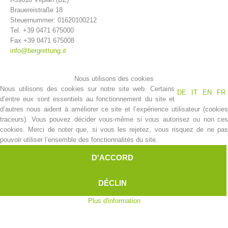
Brauereistraße 18
Steuernummer: 01620100212
Tel. +39 0471 675000
Fax +39 0471 675008
info@bergrettung.it
Nous utilisons des cookies
Nous utilisons des cookies sur notre site web. Certains
DE
IT
EN
FR
d’entre eux sont essentiels au fonctionnement du site et
d’autres nous aident à améliorer ce site et l’expérience utilisateur (cookies
traceurs). Vous pouvez décider vous-même si vous autorisez ou non ces
Histoire de l'association
cookies. Merci de noter que, si vous les rejetez, vous risquez de ne pas
pouvoir utiliser l’ensemble des fonctionnalités du site.
D'ACCORD
DÉCLIN
Plus d'information