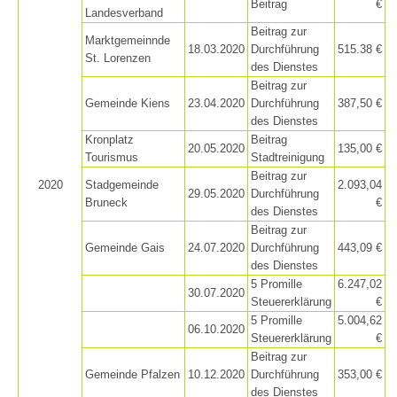
Beitrag
€
Landesverband
Beitrag zur
Marktgemeinnde
18.03.2020
Durchführung
515.38 €
St. Lorenzen
des Dienstes
Beitrag zur
Gemeinde Kiens
23.04.2020
Durchführung
387,50 €
des Dienstes
Kronplatz
Beitrag
20.05.2020
135,00 €
Tourismus
Stadtreinigung
Beitrag zur
2020
Stadgemeinde
2.093,04
29.05.2020
Durchführung
Bruneck
€
des Dienstes
Beitrag zur
Gemeinde Gais
24.07.2020
Durchführung
443,09 €
des Dienstes
5 Promille
6.247,02
30.07.2020
Steuererklärung
€
5 Promille
5.004,62
Jahresberichte
06.10.2020
Steuererklärung
€
Beitrag zur
Gemeinde Pfalzen
10.12.2020
Durchführung
353,00 €
des Dienstes