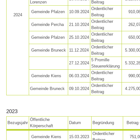
Lorenzen
Beitrag
Ordentlicher
Gemeinde Pfalzen
10.09.2024
910,0
2024
Beitrag
Ordentlicher
Gemeinde Percha
21.10.2024
262,0
Beitrag
Ordentlicher
Gemeinde Pfalzen
25.10.2024
650,0
Beitrag
Ordentlicher
Gemeinde Bruneck
11.12.2024
5.300,0
Beitrag
5 Promille
27.12.2024
5.332,2
Steuererklärung
Ordentlicher
Gemeinde Kiens
06.03.2024
990,0
Beitrag
Direction
Ordentlicher
Gemeinde Bruneck
09.10.2024
4.275,0
Beitrag
2023
Öffentliche
Bezugsjahr
Datum
Begründung
Betrag 
Körperschaft
Ordentlicher
Gemeinde Kiens
15.03.2023
751,0
Beitrag