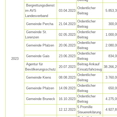
Bergrettungsdienst
Ordentlicher
im AVS
03.04.2023
5.853,3
Beitrag
Landesverband
Ordentlicher
Gemeinde Percha
21.04.2023
300,0
Beitrag
Gemeinde St.
Ordentlicher
02.05.2023
1.000,0
Lorenzen
Beitrag
Ordentlicher
Gemeinde Pfalzen
20.06.2023
2.080,0
Beitrag
Ordentlicher
Gemeinde Gais
23.06.2023
834,0
2023
Beitrag
Agentur für
Beitrag Ankauf
20.07.2023
38.266,2
Bevölkerungsschutz
Einsatzfahrzeug
Procédure d'alarme
Ordentlicher
Gemeinde Kiens
08.08.2023
3.760,0
Beitrag
Ordentlicher
Gemeinde Pfalzen
14.09.2023
650,0
Beitrag
Ordentlicher
Gemeinde Bruneck
16.10.2023
4.275,0
Beitrag
5 Promille
12.12.2023
4.927,8
Steuererklärung