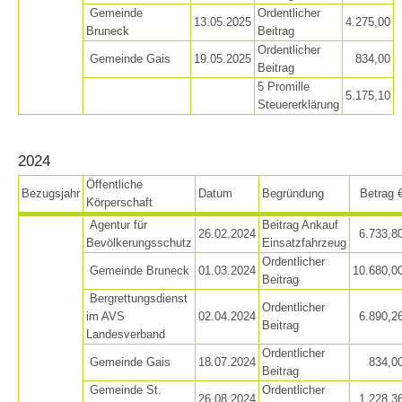
Gemeinde
Ordentlicher
13.05.2025
4.275,00
Bruneck
Beitrag
Ordentlicher
Gemeinde Gais
19.05.2025
834,00
Beitrag
5 Promille
5.175,10
Steuererklärung
2024
Öffentliche
Bezugsjahr
Datum
Begründung
Betrag 
Körperschaft
Agentur für
Beitrag Ankauf
Centres de secours
26.02.2024
6.733,8
Bevölkerungsschutz
Einsatzfahrzeug
Ordentlicher
Gemeinde Bruneck
01.03.2024
10.680,0
Beitrag
Bergrettungsdienst
Ordentlicher
im AVS
02.04.2024
6.890,2
Beitrag
Landesverband
Ordentlicher
Gemeinde Gais
18.07.2024
834,0
Beitrag
Gemeinde St.
Ordentlicher
26.08.2024
1.228,3