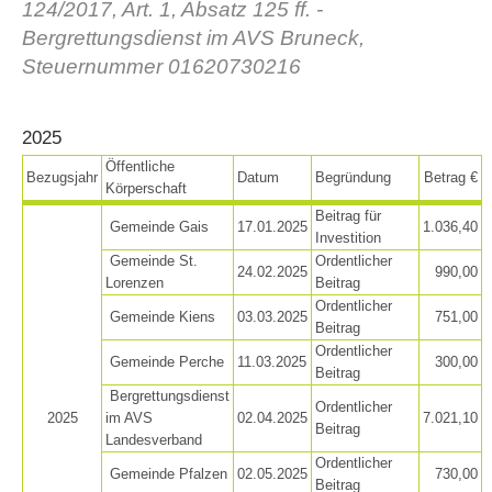
124/2017, Art. 1, Absatz 125 ff. -
Bergrettungsdienst im AVS Bruneck,
Steuernummer 01620730216
2025
Öffentliche
Bezugsjahr
Datum
Begründung
Betrag €
Körperschaft
Beitrag für
Gemeinde Gais
17.01.2025
1.036,40
Investition
Gemeinde St.
Ordentlicher
Histoire de l'association
24.02.2025
990,00
Lorenzen
Beitrag
Ordentlicher
Gemeinde Kiens
03.03.2025
751,00
Beitrag
Ordentlicher
Gemeinde Perche
11.03.2025
300,00
Beitrag
Bergrettungsdienst
Ordentlicher
2025
im AVS
02.04.2025
7.021,10
Beitrag
Landesverband
Ordentlicher
Gemeinde Pfalzen
02.05.2025
730,00
Beitrag