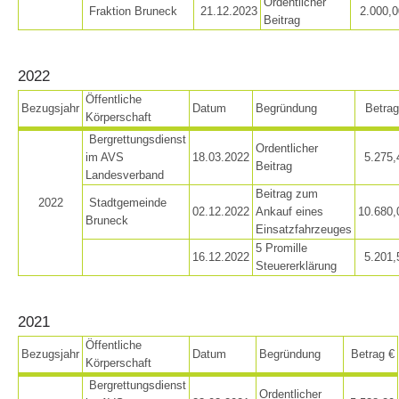
Ordentlicher
Fraktion Bruneck
21.12.2023
2.000,0
Beitrag
2022
Öffentliche
Bezugsjahr
Datum
Begründung
Betrag
Körperschaft
Bergrettungsdienst
Ordentlicher
im AVS
18.03.2022
5.275,
Beitrag
Landesverband
Beitrag zum
2022
Stadtgemeinde
02.12.2022
Ankauf eines
10.680,
Bruneck
Einsatzfahrzeuges
5 Promille
16.12.2022
5.201,
Opération de sauvetage
Steuererklärung
2021
Öffentliche
Bezugsjahr
Datum
Begründung
Betrag €
Körperschaft
Bergrettungsdienst
Ordentlicher