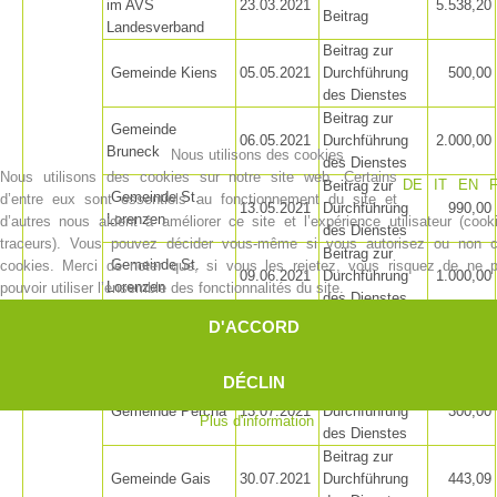
im AVS
23.03.2021
5.538,20
Beitrag
Landesverband
Beitrag zur
Gemeinde Kiens
05.05.2021
Durchführung
500,00
des Dienstes
Beitrag zur
Gemeinde
06.05.2021
Durchführung
2.000,00
Bruneck
Nous utilisons des cookies
des Dienstes
Nous utilisons des cookies sur notre site web. Certains
DE
IT
EN
Beitrag zur
Gemeinde St.
d’entre eux sont essentiels au fonctionnement du site et
13.05.2021
Durchführung
990,00
Lorenzen
d’autres nous aident à améliorer ce site et l’expérience utilisateur (cook
des Dienstes
traceurs). Vous pouvez décider vous-même si vous autorisez ou non 
Beitrag zur
Gemeinde St.
cookies. Merci de noter que, si vous les rejetez, vous risquez de ne 
09.06.2021
Durchführung
1.000,00
Lorenzen
pouvoir utiliser l’ensemble des fonctionnalités du site.
des Dienstes
Beitrag zur
D'ACCORD
Contakt
Gemeinde Pfalzen
15.06.2021
Durchführung
500,00
des Dienstes
DÉCLIN
Beitrag zur
2021
Gemeinde Percha
13.07.2021
Durchführung
300,00
Plus d'information
des Dienstes
NEWS
Beitrag zur
Gemeinde Gais
30.07.2021
Durchführung
443,09