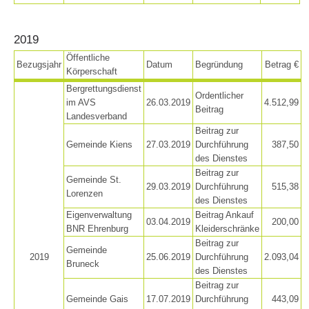
DEVENIR MEMBRE
2019
Öffentliche
Bezugsjahr
Datum
Begründung
Betrag €
Körperschaft
Bergrettungsdienst
Ordentlicher
im AVS
26.03.2019
4.512,99
Beitrag
Landesverband
Beitrag zur
Gemeinde Kiens
27.03.2019
Durchführung
387,50
des Dienstes
Beitrag zur
Gemeinde St.
29.03.2019
Durchführung
515,38
Lorenzen
des Dienstes
Eigenverwaltung
Beitrag Ankauf
03.04.2019
200,00
BNR Ehrenburg
Kleiderschränke
Beitrag zur
Gemeinde
2019
25.06.2019
Durchführung
2.093,04
Bruneck
des Dienstes
Beitrag zur
Devenir membre
Gemeinde Gais
17.07.2019
Durchführung
443,09