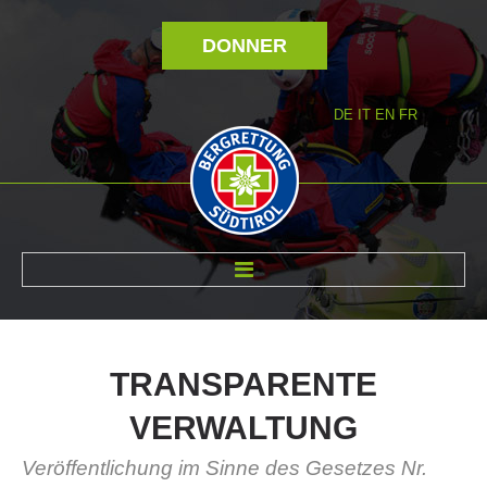
DONNER
DE
IT
EN
FR
RÉVOLTÉ NOUS
TRANSPARENTE
VERWALTUNG
Veröffentlichung im Sinne des Gesetzes Nr.