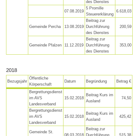
des Dienstes
5 Promille
07.08.2019
6.618,03
Steuererklärung
Beitrag zur
Gemeinde Percha
13.08.2019
Durchführung
200,59
des Dienstes
Beitrag zur
Gemeinde Pfalzen
11.12.2019
Durchführung
353,00
des Dienstes
2018
Öffentliche
Bezugsjahr
Datum
Begründung
Betrag €
Körperschaft
Bergrettungsdienst
Beitrag Kurs im
im AVS
15.02.2018
74,50
Ausland
Landesverband
Bergrettungsdienst
Beitrag Kurs im
im AVS
15.02.2018
425,42
Ausland
Landesverband
Beitrag zur
Formation
Gemeinde St.
08.03.2018
Durchführung
515,38