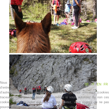
Contakt
Nous utilisons des cookies
Nous utilisons des cookies sur notre site web. Certains
DE
IT
EN
FR
d’entre eux sont essentiels au fonctionnement du site et
d’autres nous aident à améliorer ce site et l’expérience utilisateur (cookies
NEWS
traceurs). Vous pouvez décider vous-même si vous autorisez ou non ces
cookies. Merci de noter que, si vous les rejetez, vous risquez de ne pas
pouvoir utiliser l’ensemble des fonctionnalités du site.