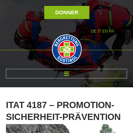
DONNER
DE
IT
EN
FR
RÉVOLTÉ NOUS
ITAT
4187
–
PROMOTION-
SICHERHEIT-PRÄVENTION