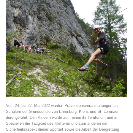
Histoire de l'association
Vom 24. bis 27. Mai 2022 wurden Präventionsveranstaltungen an
Schülern der Grundschule von Ehrenburg, Kiens und St. Lorenzen
durchgeführt. Den Kindern wurde zum einen ihr Territorium und im
Speziellen die Tätigkeit des Kletterns und zum anderen der
Sicherheitsaspekt dieser Sportart sowie die Arbeit der Bergrettung