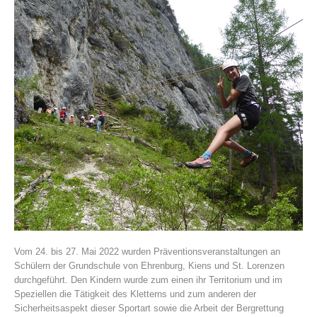
Vereinsgeschichte
Vom 24. bis 27. Mai 2022 wurden Präventionsveranstaltungen an
Schülern der Grundschule von Ehrenburg, Kiens und St. Lorenzen
durchgeführt. Den Kindern wurde zum einen ihr Territorium und im
Speziellen die Tätigkeit des Kletterns und zum anderen der
Sicherheitsaspekt dieser Sportart sowie die Arbeit der Bergrettung