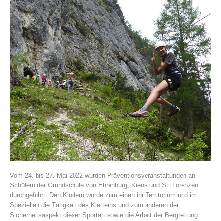
Vereinsgeschichte
Vom 24. bis 27. Mai 2022 wurden Präventionsveranstaltungen an
Schülern der Grundschule von Ehrenburg, Kiens und St. Lorenzen
durchgeführt. Den Kindern wurde zum einen ihr Territorium und im
Speziellen die Tätigkeit des Kletterns und zum anderen der
Sicherheitsaspekt dieser Sportart sowie die Arbeit der Bergrettung