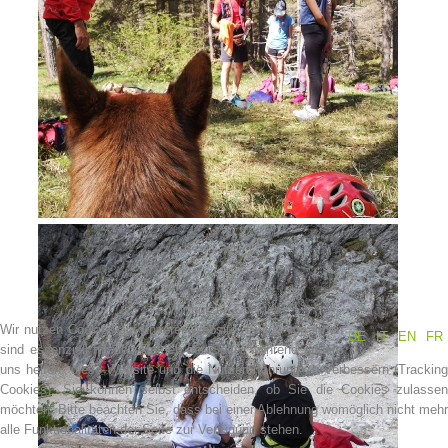
Kontakt
Wir nutzen Cookies
Wir nutzen Cookies auf unserer Website. Einige von ihnen
DE
IT
EN
FR
sind essenziell für den Betrieb der Seite, während andere
uns helfen, diese Website und die Nutzererfahrung zu verbessern (Tracking
Cookies). Sie können selbst entscheiden, ob Sie die Cookies zulassen
NEWS
möchten. Bitte beachten Sie, dass bei einer Ablehnung womöglich nicht mehr
alle Funktionalitäten der Seite zur Verfügung stehen.