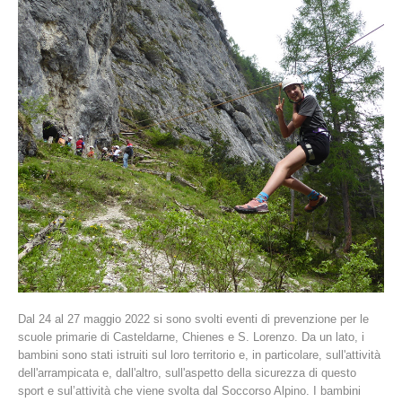
La storia
Dal 24 al 27 maggio 2022 si sono svolti eventi di prevenzione per le
scuole primarie di Casteldarne, Chienes e S. Lorenzo. Da un lato, i
bambini sono stati istruiti sul loro territorio e, in particolare, sull'attività
dell'arrampicata e, dall'altro, sull'aspetto della sicurezza di questo
sport e sul’attività che viene svolta dal Soccorso Alpino. I bambini