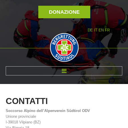
DONAZIONE
DE
IT
EN
FR
DI NOI
CONTATTI
Soccorso Alpino dell’Alpenverein Südtirol ODV
Unione provinciale
I-39018 Vilpiano (BZ)
Via Birreria 18