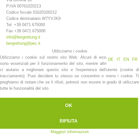
P.IVA 00761020213
Codice fiscale 01620100212
Codice destinatario W7YVJK9
Tel. +39 0471 675000
Fax +39 0471 675008
info@bergrettung.it
bergrettung@pec.it
Utilizziamo i cookie
Utilizziamo i cookie sul nostro sito Web. Alcuni di essi
DE
IT
EN
FR
sono essenziali per il funzionamento del sito, mentre altri
ci aiutano a migliorare questo sito e l'esperienza dell'utente (cookie di
La storia
tracciamento). Puoi decidere tu stesso se consentire o meno i cookie. Ti
preghiamo di notare che se li rifiuti, potresti non essere in grado di utilizzare
tutte le funzionalità del sito.
OK
RIFIUTA
Maggiori informazioni