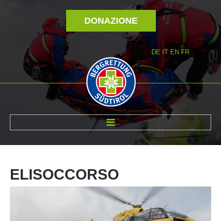
DONAZIONE
DE
IT
EN
FR
DI NOI
ELISOCCORSO