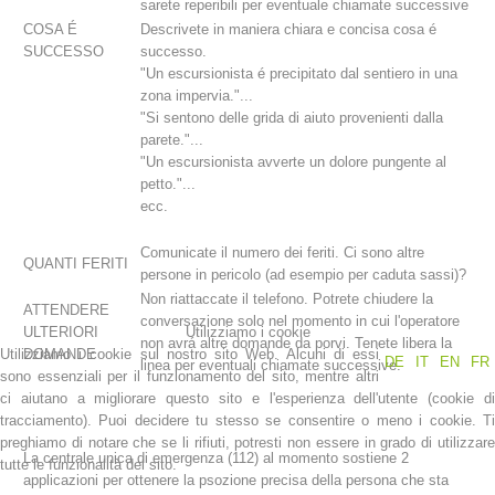
sarete reperibili per eventuale chiamate successive
COSA É
Descrivete in maniera chiara e concisa cosa é
SUCCESSO
successo.
"Un escursionista é precipitato dal sentiero in una
zona impervia."...
"Si sentono delle grida di aiuto provenienti dalla
parete."...
"Un escursionista avverte un dolore pungente al
petto."...
ecc.
Comunicate il numero dei feriti. Ci sono altre
QUANTI FERITI
persone in pericolo (ad esempio per caduta sassi)?
Stazioni del soccorso alpino
Non riattaccate il telefono. Potrete chiudere la
ATTENDERE
conversazione solo nel momento in cui l'operatore
ULTERIORI
Utilizziamo i cookie
non avrá altre domande da porvi. Tenete libera la
Utilizziamo i cookie sul nostro sito Web. Alcuni di essi
DOMANDE
DE
IT
EN
FR
linea per eventuali chiamate successive.
sono essenziali per il funzionamento del sito, mentre altri
ci aiutano a migliorare questo sito e l'esperienza dell'utente (cookie di
tracciamento). Puoi decidere tu stesso se consentire o meno i cookie. Ti
preghiamo di notare che se li rifiuti, potresti non essere in grado di utilizzare
La centrale unica di emergenza (112) al momento sostiene 2
tutte le funzionalità del sito.
applicazioni per ottenere la psozione precisa della persona che sta