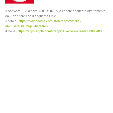
Il software
"12 Where ARE YOU"
puó essere scaricato direttamente
dal App-Store con il seguente Link:
Android:
https://play.google.com/store/apps/details?
id=it.Beta80Group.whereareu
iPhone:
https://apps.apple.com/it/app/112-where-are-u/id888964800
Richiesta di soccorso