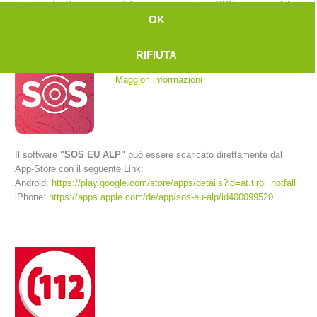
chiamando. Con uno smartphone a connessione GPS e se possibile
anche rete internet la centrale riceve la posizione esatta del
OK
chiamante.
RIFIUTA
Maggiori informazioni
Il software
"SOS EU ALP"
puó essere scaricato direttamente dal
App-Store con il seguente Link:
Android:
https://play.google.com/store/apps/details?id=at.tirol_notfall
Comitato Direttivo
iPhone:
https://apps.apple.com/de/app/sos-eu-alp/id400099520