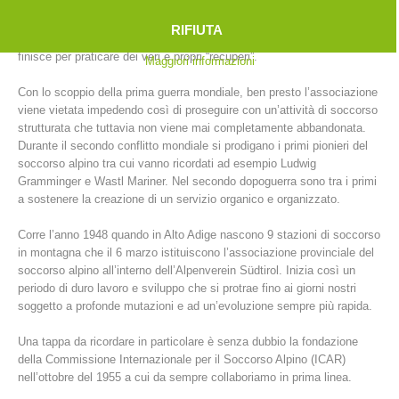
Così, tra il 1902 e il 1914, in Alto Adige sorgono non meno di 39
stazioni. Sono “gli uomini con la croce verde e la Stella Alpina” ad
RIFIUTA
intervenire con i pochi mezzi a disposizione a quei tempi e spesso si
finisce per praticare dei veri e propri “recuperi”.
Maggiori informazioni
Con lo scoppio della prima guerra mondiale, ben presto l’associazione
viene vietata impedendo così di proseguire con un’attività di soccorso
strutturata che tuttavia non viene mai completamente abbandonata.
Durante il secondo conflitto mondiale si prodigano i primi pionieri del
soccorso alpino tra cui vanno ricordati ad esempio Ludwig
Gramminger e Wastl Mariner. Nel secondo dopoguerra sono tra i primi
a sostenere la creazione di un servizio organico e organizzato.
Stazioni del soccorso alpino
Corre l’anno 1948 quando in Alto Adige nascono 9 stazioni di soccorso
in montagna che il 6 marzo istituiscono l’associazione provinciale del
soccorso alpino all’interno dell’Alpenverein Südtirol. Inizia così un
periodo di duro lavoro e sviluppo che si protrae fino ai giorni nostri
soggetto a profonde mutazioni e ad un’evoluzione sempre più rapida.
Una tappa da ricordare in particolare è senza dubbio la fondazione
della Commissione Internazionale per il Soccorso Alpino (ICAR)
nell’ottobre del 1955 a cui da sempre collaboriamo in prima linea.