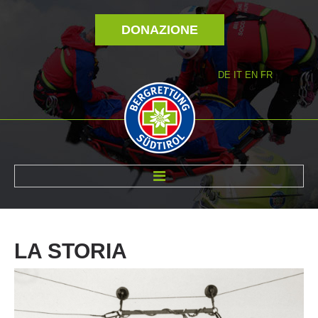
DONAZIONE
DE
IT
EN
FR
DI NOI
LA
STORIA