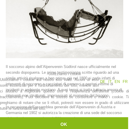
Il soccorso alpino dell’Alpenverein Südtirol nasce ufficialmente nel
La storia
secondo dopoguerra. Le prime testimonianze scritte riguardo ad una
Utilizziamo i cookie
simile attività risalgono a ben prima: già nel 1800 si parla infatti di
Utilizziamo i cookie sul nostro sito Web. Alcuni di essi
DE
IT
EN
FR
interventi di soccorso a cacciatori di camosci e pastori vittime di
sono essenziali per il funzionamento del sito, mentre altri
incidenti in ambiente montano. A quei tempi si tratta tuttavia ancora di
ci aiutano a migliorare questo sito e l'esperienza dell'utente (cookie di
interventi non strutturati, improvvisati al momento del bisogno.
tracciamento). Puoi decidere tu stesso se consentire o meno i cookie. Ti
preghiamo di notare che se li rifiuti, potresti non essere in grado di utilizzare
In occasione dell’assemblea generale dell’Alpenverein di Austria e
tutte le funzionalità del sito.
Germania nel 1902 si autorizza la creazione di una sede del soccorso
alpino in ciascuna sezione dell’Alpenverein.
OK