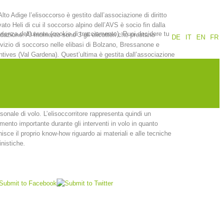
Alto Adige l’elisoccorso è gestito dall’associazione di diritto
Rapporti annuali
Formazione
vato Heli di cui il soccorso alpino dell’AVS è socio fin dalla
erienza dell'utente (cookie di tracciamento). Puoi decidere tu
dazione. Al momento sono 3 gli elicotteri che prestano
DE
IT
EN
FR
vizio di soccorso nelle elibasi di Bolzano, Bressanone e
tives (Val Gardena). Quest’ultima è gestita dall’associazione
t Alpin Dolomites che presidia la stagione estiva da giugno a
obre e quella invernale da dicembre a Pasqua.
Prevenzione
PEER
qualità di socio della Heli, il soccorso alpino dell’AVS mette a
posizione gli operatori che in caso di necessità affiancano il
sonale di volo. L’elisoccorritore rappresenta quindi un
mento importante durante gli interventi in volo in quanto
nti
Contatti
nisce il proprio know-how riguardo ai materiali e alle tecniche
inistiche.