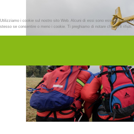
Utilizziamo i cookie sul nostro sito Web. Alcuni di essi sono essenziali per il 
stesso se consentire o meno i cookie. Ti preghiamo di notare che se li rifiuti, p