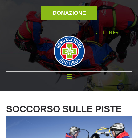
DONAZIONE
DE
IT
EN
FR
DI NOI
SOCCORSO
SULLE
PISTE