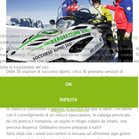
Utilizziamo i cookie
Utilizziamo i cookie sul nostro sito Web. Alcuni di essi
DE
IT
EN
FR
sono essenziali per il funzionamento del sito, mentre altri
ci aiutano a migliorare questo sito e l'esperienza dell'utente (cookie di
tracciamento). Puoi decidere tu stesso se consentire o meno i cookie. Ti
preghiamo di notare che se li rifiuti, potresti non essere in grado di utilizzare
tutte le funzionalità del sito.
Delle 35 stazioni di soccorso alpino, circa 30 prestano servizio di
La storia
soccorso sulle piste da discesa e da fondo. Grazie alle 5 motoslitte e i
OK
7 ATV (All Terrain Vehicle chiamati anche quad) presenti sul territorio
provinciale, possiamo raggiungere i luoghi degli incidenti in tempi
molto brevi.
RIFIUTA
Gli interventi nelle aree sciistiche sono davvero di molteplice natura:
la classica contusione o frattura, lo scontro tra due sciatori, l’incidente
Maggiori informazioni
con il coinvolgimento di un mezzo spazzaneve, la valanga provocata
da chi pratica il fuoripista, un ospite in rifugio colpito da infarto, una
persona dispersa. Dobbiamo essere preparati a tutto!
Altra sfida che i nostri soccorritori si trovano ad affrontare ogni giorno