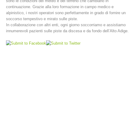
sono le condizioni del meteo e del terreno che cambiano in
continuazione. Grazie alla loro formazione in campo medico e
alpinistico, i nostri operatori sono perfettamente in grado di fornire un
soccorso tempestivo e mirato sulle piste.
In collaborazione con altri enti, ogni giorno soccorriamo e assistiamo
innumerevoli pazienti sulle piste da discesa e da fondo dell’Alto Adige.
Stazioni del soccorso alpino