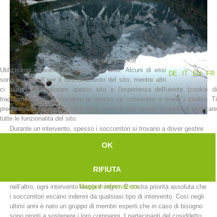
Utilizziamo i cookie
Utilizziamo i cookie sul nostro sito Web. Alcuni di essi
DE
IT
EN
FR
sono essenziali per il funzionamento del sito, mentre altri
ci aiutano a migliorare questo sito e l'esperienza dell'utente (cookie di
tracciamento). Puoi decidere tu stesso se consentire o meno i cookie. Ti
preghiamo di notare che se li rifiuti, potresti non essere in grado di utilizzare
La storia
tutte le funzionalità del sito.
Durante un intervento, spesso i soccorritori si trovano a dover gestire
situazioni davvero difficili e a dover andare anche oltre i propri limiti
OK
che possono essere di varia natura, sia fisici che mentali.
I soccorritori sono esseri umani e non possiamo pretendere che
svolgano la loro attività come degli automi dimenticando le situazioni
RIFIUTA
difficili che spesso si trovano a dover affrontare. In un modo o
Maggiori informazioni
nell’altro, ogni intervento lascia il segno. È nostra priorità assoluta che
i soccorritori escano indenni da qualsiasi tipo di intervento. Così negli
ultimi anni è nato un gruppo di membri esperti che in caso di bisogno
sono pronti a sostenere i loro compagni. I partecipanti del cosiddetto