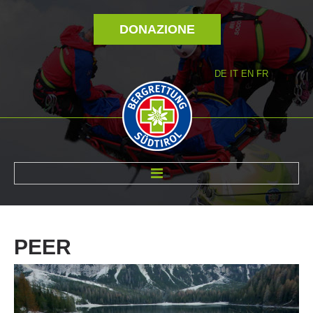
DONAZIONE
DE
IT
EN
FR
DI NOI
PEER