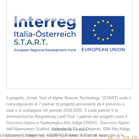
La storia
Il progetto „Smart Test of Alpine Rescue Technology “(START) vede il
coinvolgimento di 7 partner di progetto provenienti da 4 province e
stati e si svilupperà nel periodo 2018-2020. Il Lead partner è la
österreichische Bergrettung Land Tirol. I partner del progetto sono il
Soccorso Alpino e Speleologico Alto Adige CNSAS, Soccorso Alpino
dell’Alpenverein Südtirol, Azienda ULSS n.1 Dolomiti, IDM Alto Adige,
Utilizziamo i cookie
Università Klagenfurt, e EURAC Research. Partner associato è la
Utilizziamo i cookie sul nostro sito Web. Alcuni di essi
DE
IT
EN
FR