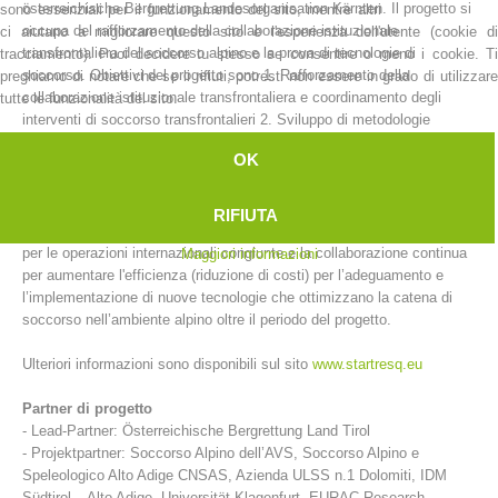
österreichische Bergrettung Landesorganisation Kärnten. Il progetto si
sono essenziali per il funzionamento del sito, mentre altri
occupa del rafforzamento della collaborazione istituzionale
ci aiutano a migliorare questo sito e l'esperienza dell'utente (cookie di
transfrontaliera del soccorso alpino e la prova di tecnologie di
tracciamento). Puoi decidere tu stesso se consentire o meno i cookie. Ti
soccorso. Obiettivi del progetto sono 1. Rafforzamento della
preghiamo di notare che se li rifiuti, potresti non essere in grado di utilizzare
collaborazione istituzionale transfrontaliera e coordinamento degli
tutte le funzionalità del sito.
interventi di soccorso transfrontalieri 2. Sviluppo di metodologie
comuni per l’introduzione e lo sviluppo di nuove tecnologie e processi
OK
3. Creazione di una regione pilota per esaminare tecnologie
innovative, secondo protocolli di test standardizzati 4. Sviluppo di
applicazioni e supporti IT per migliorare il soccorso alpino ma anche la
RIFIUTA
cooperazione sostenibile del soccorso alpino nelle zone di confine e
per le operazioni internazionali congiunte e la collaborazione continua
Maggiori informazioni
per aumentare l'efficienza (riduzione di costi) per l’adeguamento e
Stazioni del soccorso alpino
l’implementazione di nuove tecnologie che ottimizzano la catena di
soccorso nell’ambiente alpino oltre il periodo del progetto.
Ulteriori informazioni sono disponibili sul sito
www.startresq.eu
Partner di progetto
- Lead-Partner: Österreichische Bergrettung Land Tirol
- Projektpartner: Soccorso Alpino dell’AVS, Soccorso Alpino e
Speleologico Alto Adige CNSAS, Azienda ULSS n.1 Dolomiti, IDM
Südtirol – Alto Adige, Universität Klagenfurt, EURAC Research