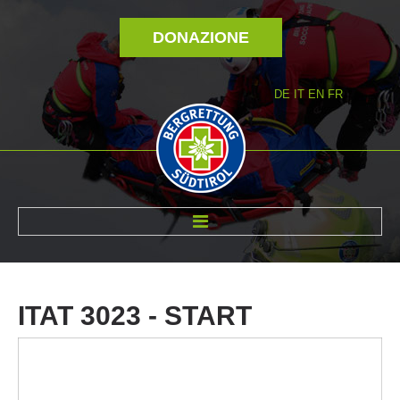
DONAZIONE
DE
IT
EN
FR
DI NOI
ITAT
3023
-
START