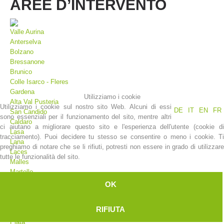
AREE D’INTERVENTO
Valle Aurina
Anterselva
Bolzano
Bressanone
Brunico
Colle Isarco - Fleres
Gardena
Utilizziamo i cookie
Alta Val Pusteria
Utilizziamo i cookie sul nostro sito Web. Alcuni di essi
DE
IT
EN
FR
San Candido
sono essenziali per il funzionamento del sito, mentre altri
La storia
Caldaro
ci aiutano a migliorare questo sito e l'esperienza dell'utente (cookie di
Lasa
tracciamento). Puoi decidere tu stesso se consentire o meno i cookie. Ti
Lana
preghiamo di notare che se li rifiuti, potresti non essere in grado di utilizzare
Laces
tutte le funzionalità del sito.
Malles
Martello
Merano
OK
Moso
Valdaora
RIFIUTA
Plan
Plata