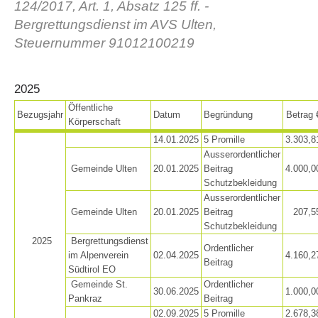
124/2017, Art. 1, Absatz 125 ff. -
Bergrettungsdienst im AVS Ulten,
Steuernummer 91012100219
2025
Öffentliche
Bezugsjahr
Datum
Begründung
Betrag 
Körperschaft
14.01.2025
5 Promille
3.303,8
Ausserordentlicher
Gemeinde Ulten
20.01.2025
Beitrag
4.000,0
Vereinsgeschichte
Schutzbekleidung
Ausserordentlicher
Gemeinde Ulten
20.01.2025
Beitrag
207,5
Schutzbekleidung
2025
Bergrettungsdienst
Ordentlicher
im Alpenverein
02.04.2025
4.160,2
Beitrag
Südtirol EO
Gemeinde St.
Ordentlicher
30.06.2025
1.000,0
Pankraz
Beitrag
02.09.2025
5 Promille
2.678,3