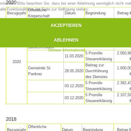
2020
möchten. Bitte beachten Sie, dass bei einer Ablehnung womöglich nicht me
alle Funktionalitäten der Seite zur Verfügung stehen.
Öffentliche
Bezugsjahr
Datum
Begründung
Betrag 
Körperschaft
Agentur für
Beitrag Ankauf
40.000,0
AKZEPTIEREN
05.03.2020
Bevölkerungsschutz
Einsatzfahrzeug
Bergrettungsdienst
Ordentlicher
3.243,8
ABLEHNEN
im AVS
11.03.2020
Beitrag
Landesverband
Weitere Informationen
5 Promille
2.050,9
11.03.2020
Steuererklärung
2020
Beitrag zur
Gemeinde St.
1.000,0
28.05.2020
Durchführung
Pankraz
des Dienstes
Vorstand
5 Promille
2.392,4
03.12.2020
Steuererklärung
5 Promille
2.107,5
03.12.2020
Steuererklärung
2018
Öffentliche
Bezugsjahr
Datum
Begründung
Betrag 