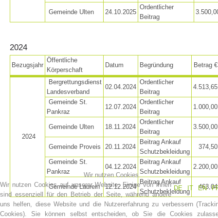
Ordentlicher
Gemeinde Ulten
24.10.2025
3.500,0
Beitrag
2024
Öffentliche
Bezugsjahr
Datum
Begründung
Betrag €
Körperschaft
Bergrettungsdienst
Ordentlicher
02.04.2024
4.513,65
Landesverband
Beitrag
Gemeinde St.
Ordentlicher
12.07.2024
1.000,00
Pankraz
Beitrag
Ordentlicher
Bergrettungsstellen
Gemeinde Ulten
18.11.2024
3.500,00
Beitrag
2024
Beitrag Ankauf
Gemeinde Proveis
20.11.2024
374,50
Schutzbekleidung
Gemeinde St.
Beitrag Ankauf
04.12.2024
2.200,00
Pankraz
Schutzbekleidung
Wir nutzen Cookies
Beitrag Ankauf
Wir nutzen Cookies auf unserer Website. Einige von ihnen
Gemeinde Laurein
12.12.2024
463,04
DE
IT
EN
F
Schutzbekleidung
sind essenziell für den Betrieb der Seite, während andere
uns helfen, diese Website und die Nutzererfahrung zu verbessern (Tracki
Cookies). Sie können selbst entscheiden, ob Sie die Cookies zulass