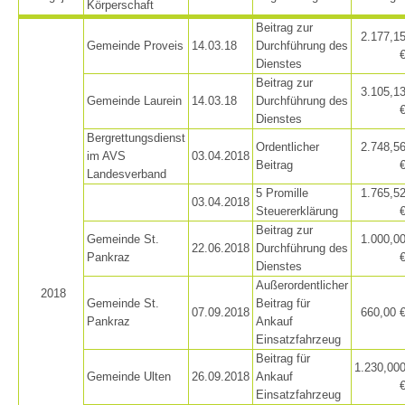
Körperschaft
Beitrag zur
2.177,1
Gemeinde Proveis
14.03.18
Durchführung des
Dienstes
Beitrag zur
3.105,1
Gemeinde Laurein
14.03.18
Durchführung des
Dienstes
Bergrettungsdienst
Ordentlicher
2.748,5
im AVS
03.04.2018
Beitrag
Landesverband
5 Promille
1.765,5
03.04.2018
Steuererklärung
Beitrag zur
Gemeinde St.
1.000,0
22.06.2018
Durchführung des
Alarmierung
Pankraz
Dienstes
Außerordentlicher
2018
Gemeinde St.
Beitrag für
07.09.2018
660,00 
Pankraz
Ankauf
Einsatzfahrzeug
Beitrag für
1.230,00
Gemeinde Ulten
26.09.2018
Ankauf
Einsatzfahrzeug