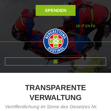
SPENDEN
DE
IT
EN
FR
ÜBER UNS
TRANSPARENTE
VERWALTUNG
Veröffentlichung im Sinne des Gesetzes Nr.