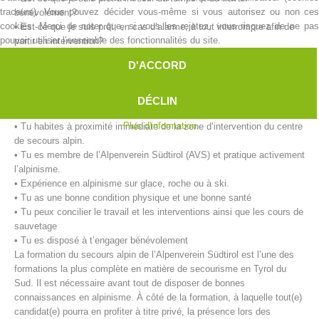
traceurs). Vous pouvez décider vous-même si vous autorisez ou non ces
bénévolement?
cookies. Merci de noter que, si vous les rejetez, vous risquez de ne pas
• Est-ce que je suis prêt, en cas d’alarme, à tout interrompre afin de
pouvoir utiliser l’ensemble des fonctionnalités du site.
partir en intervention?
• Est-ce que je suis capable, physiquement et mentalement, d’aider
D'ACCORD
des personnes en détresse?
Nos exigences pour le/la secouriste:
DÉCLIN
• Tu as 18 ans révolus.
Plus d'information
• Tu habites à proximité immédiate de la zone d’intervention du centre
de secours alpin.
• Tu es membre de l’Alpenverein Südtirol (AVS) et pratique activement
l’alpinisme.
Centres de secours
• Expérience en alpinisme sur glace, roche ou à ski.
• Tu as une bonne condition physique et une bonne santé
• Tu peux concilier le travail et les interventions ainsi que les cours de
sauvetage
• Tu es disposé à t’engager bénévolement
La formation du secours alpin de l’Alpenverein Südtirol est l’une des
formations la plus complète en matière de secourisme en Tyrol du
Sud. Il est nécessaire avant tout de disposer de bonnes
connaissances en alpinisme. À côté de la formation, à laquelle tout(e)
candidat(e) pourra en profiter à titre privé, la présence lors des