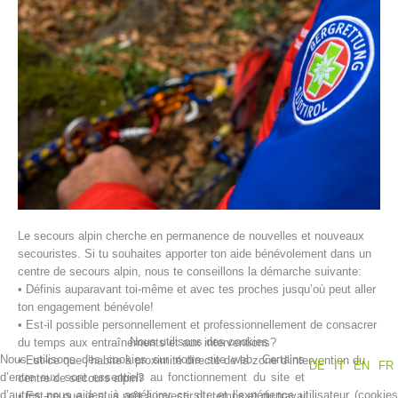
Histoire de l'association
Le secours alpin cherche en permanence de nouvelles et nouveaux
secouristes. Si tu souhaites apporter ton aide bénévolement dans un
centre de secours alpin, nous te conseillons la démarche suivante:
• Définis auparavant toi-même et avec tes proches jusqu’où peut aller
ton engagement bénévole!
• Est-il possible personnellement et professionnellement de consacrer
Nous utilisons des cookies
du temps aux entraînements et aux interventions?
Nous utilisons des cookies sur notre site web. Certains
• Est-ce que j’habite à proximité directe de la zone d’intervention du
DE
IT
EN
FR
d’entre eux sont essentiels au fonctionnement du site et
centre de secours alpin?
d’autres nous aident à améliorer ce site et l’expérience utilisateur (cookies
• Est-ce que je suis prêt à investir du temps et du travail