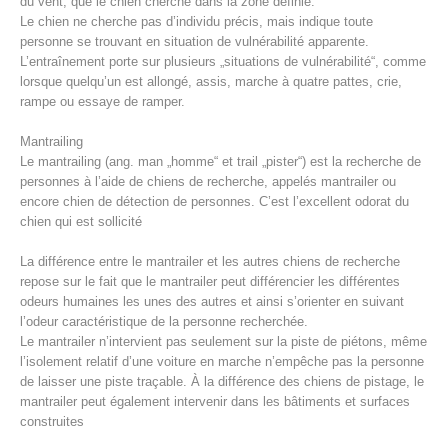
du vent, que le chien cherche dans la zone définie.
Le chien ne cherche pas d’individu précis, mais indique toute
personne se trouvant en situation de vulnérabilité apparente.
L’entraînement porte sur plusieurs „situations de vulnérabilité“, comme
lorsque quelqu’un est allongé, assis, marche à quatre pattes, crie,
rampe ou essaye de ramper.
Mantrailing
Le mantrailing (ang. man „homme“ et trail „pister“) est la recherche de
personnes à l’aide de chiens de recherche, appelés mantrailer ou
encore chien de détection de personnes. C’est l’excellent odorat du
chien qui est sollicité
La différence entre le mantrailer et les autres chiens de recherche
Procédure d'alarme
repose sur le fait que le mantrailer peut différencier les différentes
odeurs humaines les unes des autres et ainsi s’orienter en suivant
l’odeur caractéristique de la personne recherchée.
Le mantrailer n’intervient pas seulement sur la piste de piétons, même
l’isolement relatif d’une voiture en marche n’empêche pas la personne
de laisser une piste traçable. À la différence des chiens de pistage, le
mantrailer peut également intervenir dans les bâtiments et surfaces
construites