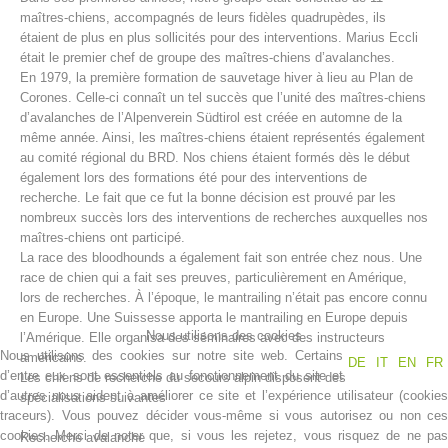
maîtres-chiens, accompagnés de leurs fidèles quadrupèdes, ils
étaient de plus en plus sollicités pour des interventions. Marius Eccli
était le premier chef de groupe des maîtres-chiens d’avalanches.
En 1979, la première formation de sauvetage hiver à lieu au Plan de
Corones. Celle-ci connaît un tel succès que l’unité des maîtres-chiens
d’avalanches de l’Alpenverein Südtirol est créée en automne de la
même année. Ainsi, les maîtres-chiens étaient représentés également
au comité régional du BRD. Nos chiens étaient formés dès le début
également lors des formations été pour des interventions de
recherche. Le fait que ce fut la bonne décision est prouvé par les
nombreux succès lors des interventions de recherches auxquelles nos
maîtres-chiens ont participé.
Centres de secours
La race des bloodhounds a également fait son entrée chez nous. Une
race de chien qui a fait ses preuves, particulièrement en Amérique,
lors de recherches. À l’époque, le mantrailing n’était pas encore connu
en Europe. Une Suissesse apporta le mantrailing en Europe depuis
Nous utilisons des cookies
l’Amérique. Elle organisa des séminaires avec des instructeurs
Nous utilisons des cookies sur notre site web. Certains
américains.
DE
IT
EN
FR
d’entre eux sont essentiels au fonctionnement du site et
Les chiens de recherche du secours alpin disposent des
d’autres nous aident à améliorer ce site et l’expérience utilisateur (cookies
spécialisations suivantes
traceurs). Vous pouvez décider vous-même si vous autorisez ou non ces
cookies. Merci de noter que, si vous les rejetez, vous risquez de ne pas
Recherche avalanche