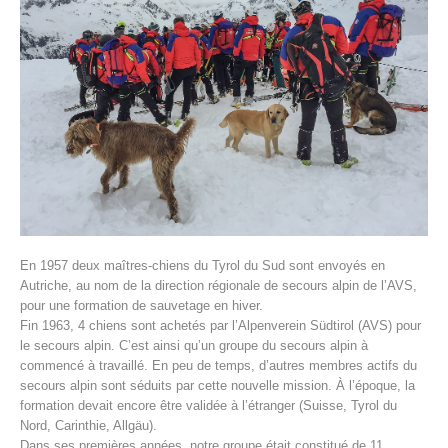
Histoire de l'association
En 1957 deux maîtres-chiens du Tyrol du Sud sont envoyés en
Autriche, au nom de la direction régionale de secours alpin de l’AVS,
pour une formation de sauvetage en hiver.
Fin 1963, 4 chiens sont achetés par l’Alpenverein Südtirol (AVS) pour
le secours alpin. C’est ainsi qu’un groupe du secours alpin à
commencé à travaillé. En peu de temps, d’autres membres actifs du
secours alpin sont séduits par cette nouvelle mission. À l’époque, la
formation devait encore être validée à l’étranger (Suisse, Tyrol du
Nord, Carinthie, Allgäu).
Dans ses premières années, notre groupe était constitué de 11