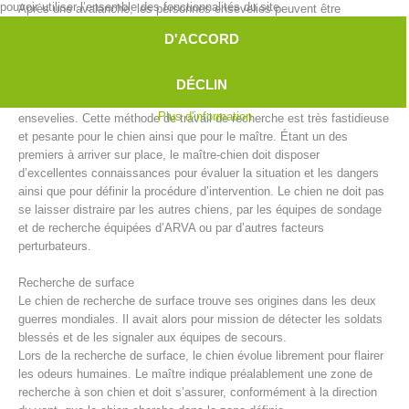
pouvoir utiliser l’ensemble des fonctionnalités du site.
Après une avalanche, les personnes ensevelies peuvent être
recherchées sous la neige par des équipes de maîtres-chiens
D'ACCORD
d’avalanche. Malgré les progrès techniques apportés par entre autre
l’appareil de recherche de victimes d’avalanche ou le système
RECCO, les chiens d’avalanche sont parfois la seule et donc la
DÉCLIN
meilleure solution pour repérer le plus vite possible les personnes
Plus d'information
ensevelies. Cette méthode de travail de recherche est très fastidieuse
et pesante pour le chien ainsi que pour le maître. Étant un des
premiers à arriver sur place, le maître-chien doit disposer
d’excellentes connaissances pour évaluer la situation et les dangers
ainsi que pour définir la procédure d’intervention. Le chien ne doit pas
se laisser distraire par les autres chiens, par les équipes de sondage
et de recherche équipées d’ARVA ou par d’autres facteurs
Direction
perturbateurs.
Recherche de surface
Le chien de recherche de surface trouve ses origines dans les deux
guerres mondiales. Il avait alors pour mission de détecter les soldats
blessés et de les signaler aux équipes de secours.
Lors de la recherche de surface, le chien évolue librement pour flairer
les odeurs humaines. Le maître indique préalablement une zone de
recherche à son chien et doit s’assurer, conformément à la direction