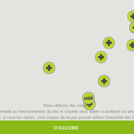
Aktuell
Devenir membre
Secours sur les
Canyoning
pistes
Opérat
Procédure d'alarme
Nous utilisons des cookies
ntiels au fonctionnement du site et d’autres nous aident à améliorer ce site 
i vous les rejetez, vous risquez de ne pas pouvoir utiliser l’ensemble des fo
D'ACCORD