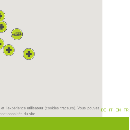
Jahresberichte
Formation
Pr
évention
PEER
ion de sauvetage
Contakt
et l’expérience utilisateur (cookies traceurs). Vous pouvez
DE
IT
EN
FR
nctionnalités du site.