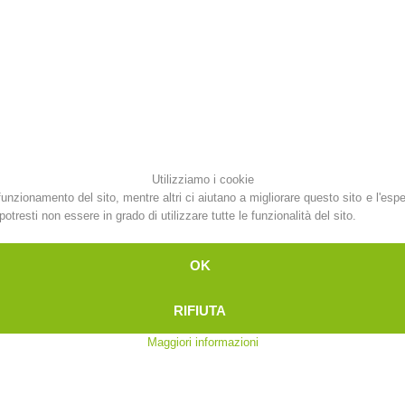
Attuali
Appartenenza
Soccorso sulle
Canyoning
piste
Utilizziamo i cookie
funzionamento del sito, mentre altri ci aiutano a migliorare questo sito e l'esp
otresti non essere in grado di utilizzare tutte le funzionalità del sito.
Interve
Richiesta di soccorso
OK
RIFIUTA
Maggiori informazioni