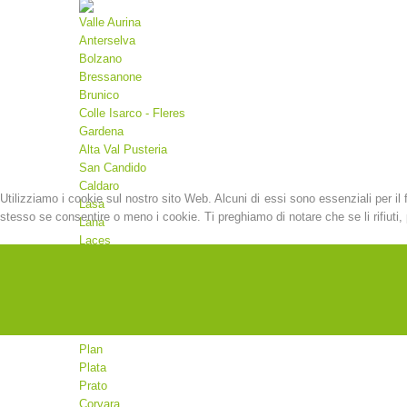
Valle Aurina
Anterselva
Bolzano
Bressanone
Brunico
Colle Isarco - Fleres
Gardena
Alta Val Pusteria
San Candido
Caldaro
Utilizziamo i cookie sul nostro sito Web. Alcuni di essi sono essenziali per il 
Lasa
stesso se consentire o meno i cookie. Ti preghiamo di notare che se li rifiuti, p
Lana
Laces
Malles
Martello
Merano
Moso
Valdaora
Plan
Plata
Prato
Corvara