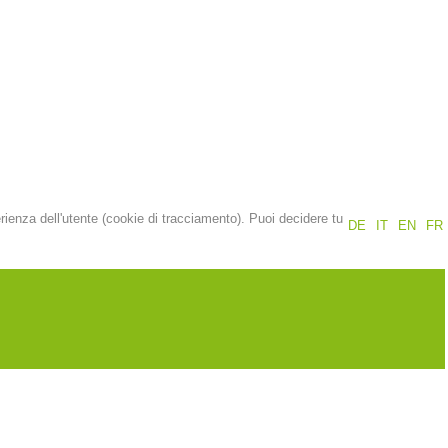
Rapporti annuali
Formazione
Prevenzione
PEER
erienza dell'utente (cookie di tracciamento). Puoi decidere tu
DE
IT
EN
FR
nti
Contatti