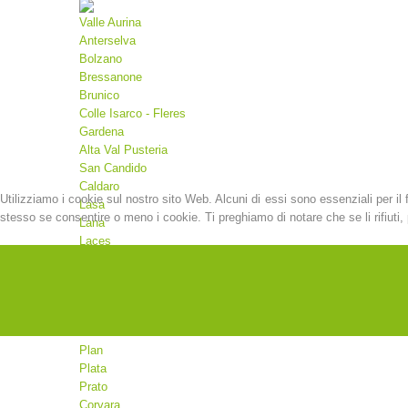
Valle Aurina
Anterselva
Bolzano
Bressanone
Brunico
Colle Isarco - Fleres
Gardena
Alta Val Pusteria
San Candido
Caldaro
Utilizziamo i cookie sul nostro sito Web. Alcuni di essi sono essenziali per il 
Lasa
stesso se consentire o meno i cookie. Ti preghiamo di notare che se li rifiuti, p
Lana
Laces
Malles
Martello
Merano
Moso
Valdaora
Plan
Plata
Prato
Corvara