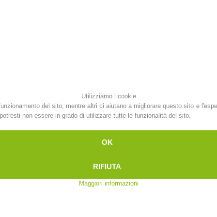
Attuali
Appartenenza
Soccorso sulle
Canyoning
piste
Utilizziamo i cookie
funzionamento del sito, mentre altri ci aiutano a migliorare questo sito e l'esp
otresti non essere in grado di utilizzare tutte le funzionalità del sito.
Interve
Richiesta di soccorso
OK
RIFIUTA
Maggiori informazioni