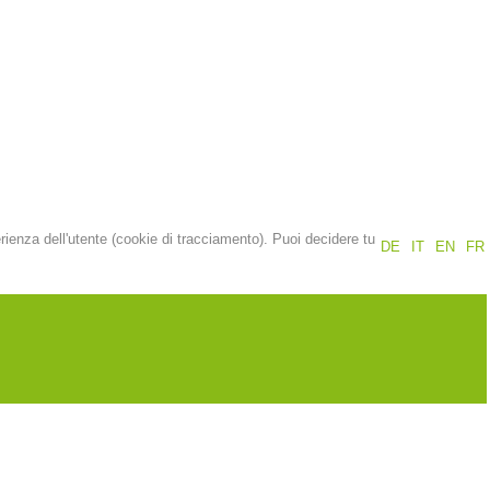
Rapporti annuali
Formazione
Prevenzione
PEER
erienza dell'utente (cookie di tracciamento). Puoi decidere tu
DE
IT
EN
FR
nti
Contatti