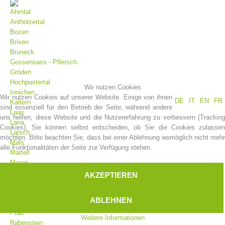
Ahrntal
Antholzertal
Bozen
Brixen
Bruneck
Gossensass - Pflersch
Gröden
Hochpustertal
Wir nutzen Cookies
Innichen
Wir nutzen Cookies auf unserer Website. Einige von ihnen
DE
IT
EN
FR
Kaltern
sind essenziell für den Betrieb der Seite, während andere
Laas
uns helfen, diese Website und die Nutzererfahrung zu verbessern (Tracking
Vereinsgeschichte
Lana
Cookies). Sie können selbst entscheiden, ob Sie die Cookies zulassen
Latsch
möchten. Bitte beachten Sie, dass bei einer Ablehnung womöglich nicht mehr
Mals
alle Funktionalitäten der Seite zur Verfügung stehen.
Martell
Meran
Moos
AKZEPTIEREN
Olang
Pfelders
ABLEHNEN
Platt
Prad
Weitere Informationen
Rabenstein