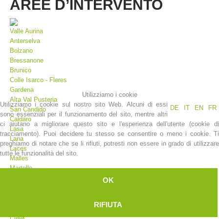
AREE D’INTERVENTO
Valle Aurina
Anterselva
Bolzano
Bressanone
Brunico
Colle Isarco - Fleres
Gardena
Utilizziamo i cookie
Alta Val Pusteria
Utilizziamo i cookie sul nostro sito Web. Alcuni di essi
DE
IT
EN
FR
San Candido
sono essenziali per il funzionamento del sito, mentre altri
La storia
Caldaro
ci aiutano a migliorare questo sito e l'esperienza dell'utente (cookie di
Lasa
tracciamento). Puoi decidere tu stesso se consentire o meno i cookie. Ti
Lana
preghiamo di notare che se li rifiuti, potresti non essere in grado di utilizzare
Laces
tutte le funzionalità del sito.
Malles
Martello
Merano
OK
Moso
Valdaora
RIFIUTA
Plan
Plata